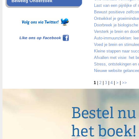
Beweeg Onderzoek
Last van een pijnlijke of 
Bewust positieve zelfcond
Ontwikkel je groeimindse
Doorbreek je biologische
Versterk je brein en doorb
Like ons op Facebook
Auto-immuunziekten: leefst
Voed je brein en stimulee
Kleine stappen naar suc
Afvallen met visie: het 
Stress, ontstekingen en 
Nieuwe website gelanceer
1
|
2
|
3
|
4
|
>
|
>>