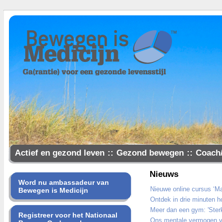
Actief en gezond leven
::
Gezond bewegen
::
Coach
Samen gezonder
Nieuws
Word nu ambassadeur van
Nieuwe online cursus ‘Ma
Bewegen is Medicijn
Ontdek in drie minuten ho
Meer dan een gym: 'Sterk
Registreer voor het Nationaal
Ons mentale vermogen ve