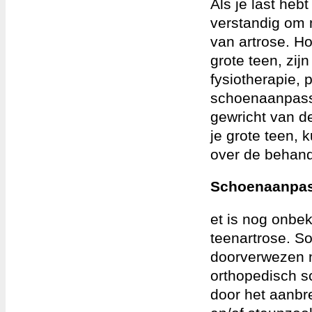
Als je last hebt
verstandig om n
van artrose. Ho
grote teen, zij
fysiotherapie, 
schoenaanpassin
gewricht van de
je grote teen, k
over de behan
Schoenaanpass
et is nog onbek
teenartrose. S
doorverwezen 
orthopedisch 
door het aanbr