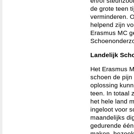
en/of steunzoo
de grote teen t
verminderen. O
helpend zijn vo
Erasmus MC ges
Schoenonderz
Landelijk Sc
Het Erasmus M
schoen de pijn
oplossing kunn
teen. In totaal
het hele land 
ingeloot voor 
maandelijks dig
gedurende één 
maken, bezoeke