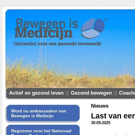
Actief en gezond leven
::
Gezond bewegen
::
Coach
Samen gezonder
Nieuws
Word nu ambassadeur van
Last van een
Bewegen is Medicijn
30-09-2025
Registreer voor het Nationaal