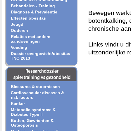
Behandelen - Training
Bewegen werkt p
Diagnose & Prevalentie
Effecten obesitas
botontkalking,
Jeugd
chronische aa
Ouderen
Relaties met andere
aandoeningen
Links vindt u d
Voeding
uitzonderlijke 
Dossier overgewicht/obesitas
TNO 2013
Blessures & stoornissen
Cardiovascular diseases &
risk factors
Kanker
Metabolic syndrome &
Diabetes Type II
Botten, Gewrichten &
Osteoporosis