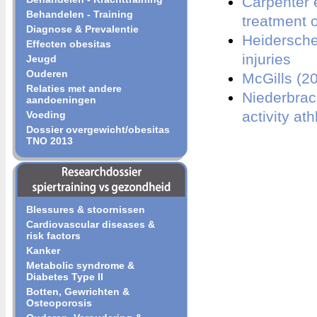
Carpenter 
Behandelen - Training
treatment 
Diagnose & Prevalentie
Heiderschei
Effecten obesitas
injuries
Jeugd
Ouderen
McGills (20
Relaties met andere
Niederbrach
aandoeningen
activity ath
Voeding
Dossier overgewicht/obesitas
TNO 2013
Blessures & stoornissen
Cardiovascular diseases &
risk factors
Kanker
Metabolic syndrome &
Diabetes Type II
Botten, Gewrichten &
Osteoporosis