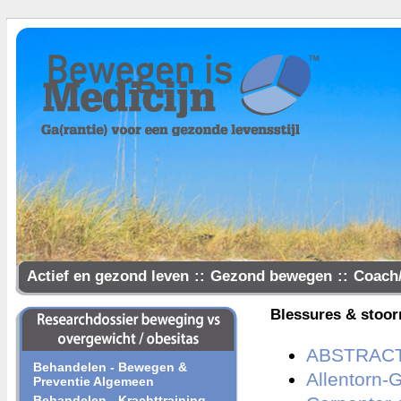
Actief en gezond leven
::
Gezond bewegen
::
Coach
Samen gezonder
Blessures & stoor
ABSTRACT M
Behandelen - Bewegen &
Allentorn-G
Preventie Algemeen
Behandelen - Krachttraining