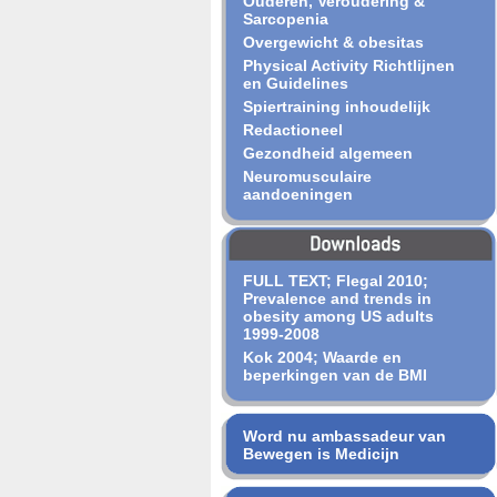
Ouderen, Veroudering &
Sarcopenia
Overgewicht & obesitas
Physical Activity Richtlijnen
en Guidelines
Spiertraining inhoudelijk
Redactioneel
Gezondheid algemeen
Neuromusculaire
aandoeningen
FULL TEXT; Flegal 2010;
Prevalence and trends in
obesity among US adults
1999-2008
Kok 2004; Waarde en
beperkingen van de BMI
Word nu ambassadeur van
Bewegen is Medicijn