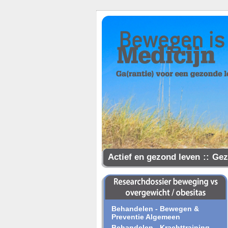
Actief en gezond leven
::
Gez
Samen gezonder
Behandelen - Bewegen &
Preventie Algemeen
Behandelen - Krachttraining