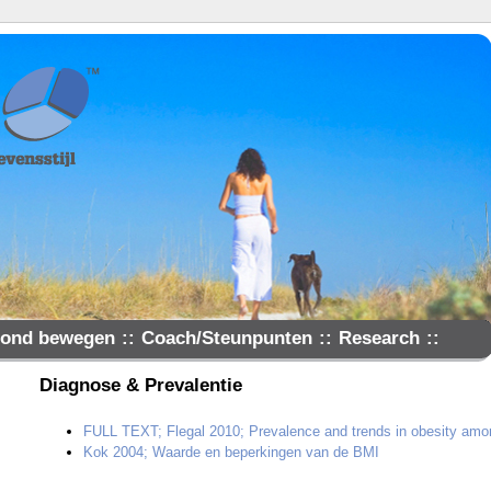
ond bewegen
::
Coach/Steunpunten
::
Research
::
Diagnose & Prevalentie
FULL TEXT; Flegal 2010; Prevalence and trends in obesity am
Kok 2004; Waarde en beperkingen van de BMI