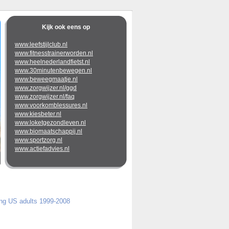
Kijk ook eens op
www.leefstijlclub.nl
www.fitnesstrainerworden.nl
www.heelnederlandfietst.nl
www.30minutenbewegen.nl
www.beweegmaatje.nl
www.zorgwijzer.nl/ggd
www.zorgwijzer.nl/faq
www.voorkomblessures.nl
www.kiesbeter.nl
www.loketgezondleven.nl
www.biomaatschappij.nl
www.sportzorg.nl
www.actiefadvies.nl
ong US adults 1999-2008