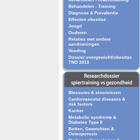
Behandelen - Training
Diagnose & Prevalentie
Effecten obesitas
Jeugd
Ouderen
Relaties met andere
aandoeningen
Voeding
Dossier overgewicht/obesitas
TNO 2013
Blessures & stoornissen
Cardiovascular diseases &
risk factors
Kanker
Metabolic syndrome &
Diabetes Type II
Botten, Gewrichten &
Osteoporosis