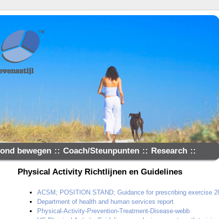
ond bewegen
::
Coach/Steunpunten
::
Research
::
Physical Activity Richtlijnen en Guidelines
ACSM; POSITION STAND; Guidance for prescribing exercise 2
Department of health and human services report
Physical-Activity-Prevention-Treatment-Disease-webb