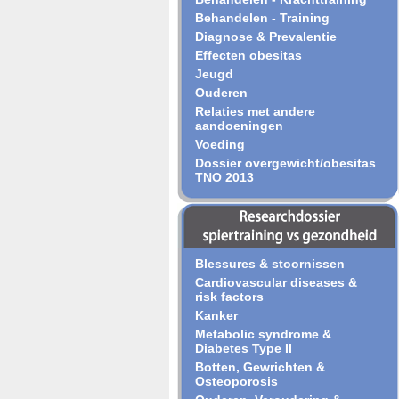
Behandelen - Training
Diagnose & Prevalentie
Effecten obesitas
Jeugd
Ouderen
Relaties met andere
aandoeningen
Voeding
Dossier overgewicht/obesitas
TNO 2013
Blessures & stoornissen
Cardiovascular diseases &
risk factors
Kanker
Metabolic syndrome &
Diabetes Type II
Botten, Gewrichten &
Osteoporosis