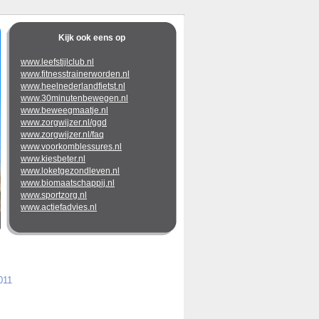
Kijk ook eens op
www.leefstijlclub.nl
www.fitnesstrainerworden.nl
www.heelnederlandfietst.nl
www.30minutenbewegen.nl
www.beweegmaatje.nl
www.zorgwijzer.nl/ggd
www.zorgwijzer.nl/faq
www.voorkomblessures.nl
www.kiesbeter.nl
www.loketgezondleven.nl
www.biomaatschappij.nl
www.sportzorg.nl
www.actiefadvies.nl
011