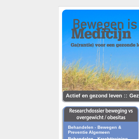
Actief en gezond leven
::
Gez
Samen gezonder
Behandelen - Bewegen &
Preventie Algemeen
Behandelen - Krachttraining