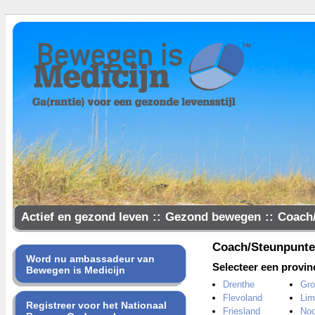
Actief en gezond leven
::
Gezond bewegen
::
Coach
Samen gezonder
Coach/Steunpunt
Word nu ambassadeur van
Selecteer een provin
Bewegen is Medicijn
Drenthe
Gro
Flevoland
Lim
Registreer voor het Nationaal
Friesland
Noo