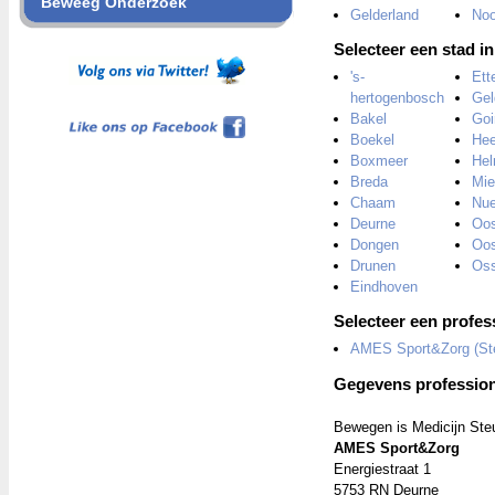
Beweeg Onderzoek
Gelderland
Noo
Selecteer een stad i
's-
Ett
hertogenbosch
Gel
Like ons op Facebook
Bakel
Goi
Boekel
Hee
Boxmeer
He
Breda
Mie
Chaam
Nu
Deurne
Oos
Dongen
Oos
Drunen
Os
Eindhoven
Selecteer een profes
AMES Sport&Zorg (St
Gegevens profession
Bewegen is Medicijn Ste
AMES Sport&Zorg
Energiestraat 1
5753 RN Deurne