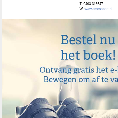
T. 0493-316647
W.
www.amessport.nl