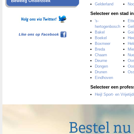
Beweeg Onderzoek
Gelderland
Noo
Selecteer een stad i
's-
Ett
hertogenbosch
Gel
Like ons op Facebook
Bakel
Goi
Boekel
Hee
Boxmeer
He
Breda
Mie
Chaam
Nu
Deurne
Oos
Dongen
Oos
Drunen
Os
Eindhoven
Selecteer een prof
Heijl Sport- en Vrijeti