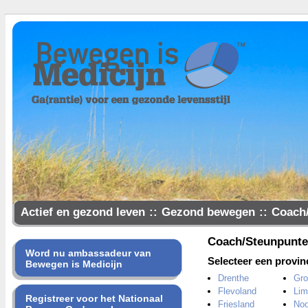
Actief en gezond leven
::
Gezond bewegen
::
Coach
Samen gezonder
Coach/Steunpunt
Word nu ambassadeur van
Selecteer een provin
Bewegen is Medicijn
Drenthe
Gro
Flevoland
Lim
Registreer voor het Nationaal
Friesland
Noo