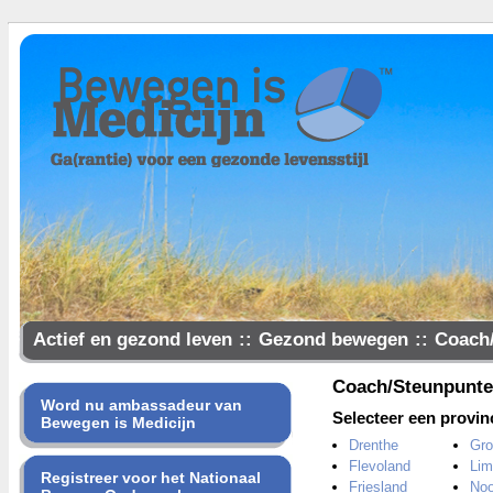
Actief en gezond leven
::
Gezond bewegen
::
Coach
Samen gezonder
Coach/Steunpunt
Word nu ambassadeur van
Selecteer een provin
Bewegen is Medicijn
Drenthe
Gro
Flevoland
Lim
Registreer voor het Nationaal
Friesland
Noo