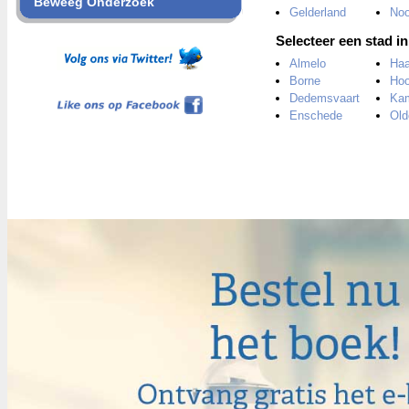
Beweeg Onderzoek
Gelderland
Noo
Selecteer een stad in
Almelo
Haa
Borne
Hoo
Like ons op Facebook
Dedemsvaart
Ka
Enschede
Old