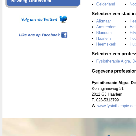
Beweeg Onderzoek
Gelderland
Noo
Selecteer een stad i
Alkmaar
He
Amsterdam
Hei
Like ons op Facebook
Blaricum
Hil
Haarlem
Hoo
Heemskerk
Hui
Selecteer een profes
Fysiotherapie Algra, 
Gegevens profession
Fysiotherapie Algra, D
Koninginneweg 31
2012 GJ Haarlem
T. 023-5313799
W.
www.fysiotherapie-cen