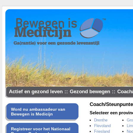
Actief en gezond leven
::
Gezond bewegen
::
Coach
Samen gezonder
Coach/Steunpunt
Word nu ambassadeur van
Selecteer een provin
Bewegen is Medicijn
Drenthe
Gro
Flevoland
Lim
Registreer voor het Nationaal
Friesland
Noo