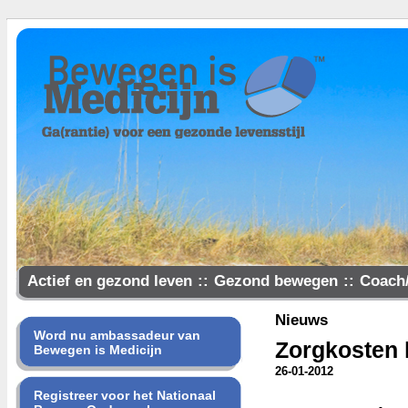
Actief en gezond leven
::
Gezond bewegen
::
Coach
Samen gezonder
Nieuws
Word nu ambassadeur van
Zorgkosten 
Bewegen is Medicijn
26-01-2012
Registreer voor het Nationaal