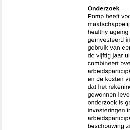
Onderzoek
Pomp heeft voo
maatschappelij
healthy ageing
geïnvesteerd in
gebruik van ee
de vijftig jaa
combineert over
arbeidspartici
en de kosten v
dat het rekeni
gewonnen levens
onderzoek is g
investeringen i
arbeidsparticip
beschouwing z