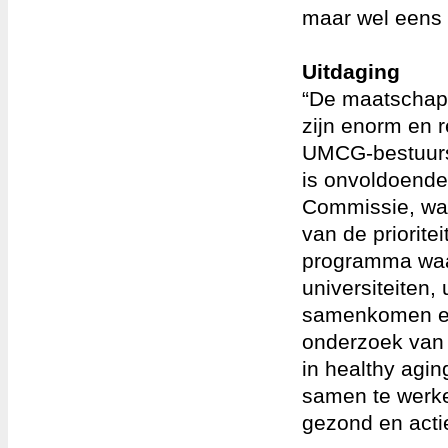
maar wel eens 
Uitdaging
“De maatschapp
zijn enorm en r
UMCG-bestuursl
is onvoldoend
Commissie, waa
van de priorite
programma waar
universiteiten,
samenkomen en 
onderzoek van 
in healthy agi
samen te werke
gezond en acti