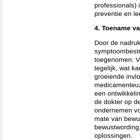
professionals)
preventie en le
4. Toename va
Door de nadruk
symptoombestri
toegenomen: Ve
tegelijk, wat k
groeiende invl
medicamenteuze
een ontwikkeli
de dokter op de
ondernemen voor
mate van bewus
bewustwording
oplossingen.