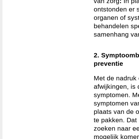
van zorg
:
In pl
ontstonden er s
organen of sys
behandelen spe
samenhang van
2. Symptoombe
preventie
Met de nadruk o
afwijkingen, is
symptomen. Me
symptomen van
plaats van de 
te pakken. Dat 
zoeken naar een
mogelijk komen