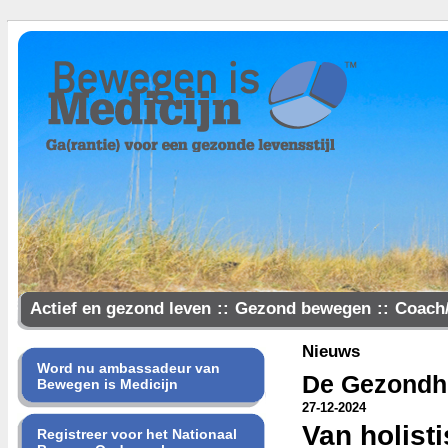
Actief en gezond leven
::
Gezond bewegen
::
Coach
Samen gezonder
Nieuws
Word nu ambassadeur van
De Gezondhe
Bewegen is Medicijn
27-12-2024
Van holist
Registreer voor het Nationaal