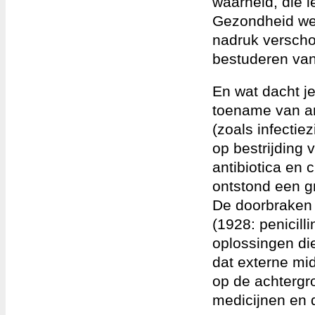
waarheid, die l
Gezondheid wer
nadruk verscho
bestuderen van
En wat dacht je
toename van ar
(zoals infectie
op bestrijding 
antibiotica en 
ontstond een gr
De doorbraken 
(1928: penicil
oplossingen die
dat externe mi
op de achtergr
medicijnen en d