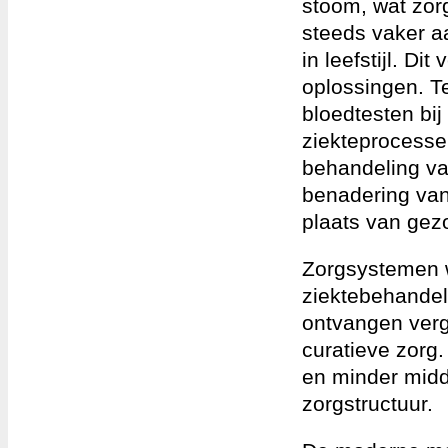
stoom, wat zor
steeds vaker a
in leefstijl. Di
oplossingen. T
bloedtesten bij
ziekteprocessen
behandeling va
benadering van 
plaats van gez
Zorgsystemen w
ziektebehandeli
ontvangen verg
curatieve zorg
en minder midd
zorgstructuur.