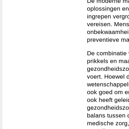
De moderne maa
oplossingen en
ingrepen vergroo
vereisen. Mens
onbekwaamheid,
preventieve ma
De combinatie 
prikkels en ma
gezondheidszor
voert. Hoewel 
wetenschappeli
ook goed om er
ook heeft gele
gezondheidszor
balans tussen 
medische zorg