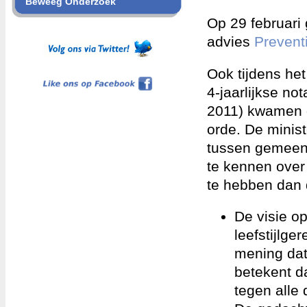
Beweeg Onderzoek
Op 29 februari
advies
Prevent
Ook tijdens he
Like ons op Facebook
4-jaarlijkse n
2011) kwamen d
orde. De minis
tussen gemeent
te kennen over
te hebben dan d
De visie o
leefstijlge
mening dat
betekent da
tegen alle