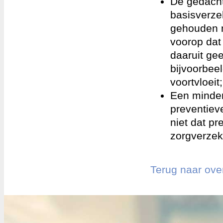
De gedacht
basisverze
gehouden m
voorop dat
daaruit gee
bijvoorbee
voortvloeit;
Een minder
preventieve
niet dat p
zorgverzek
Terug naar ove