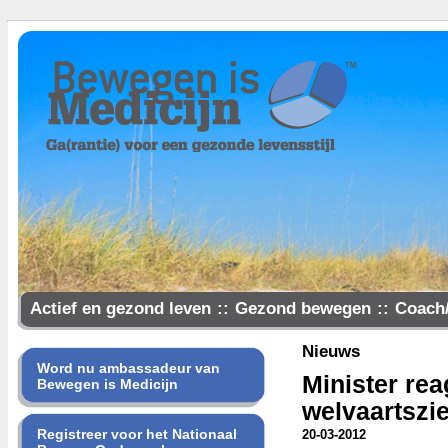
Actief en gezond leven
::
Gezond bewegen
::
Coach
Samen gezonder
Nieuws
Word nu ambassadeur van
Minister rea
Bewegen is Medicijn
welvaartszi
Registreer voor het Nationaal
20-03-2012