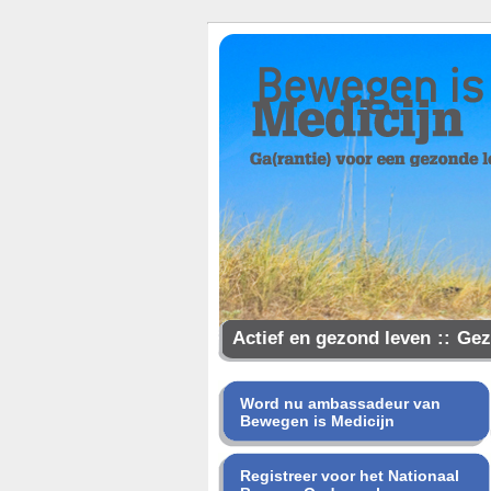
Actief en gezond leven
::
Gez
Samen gezonder
Word nu ambassadeur van
Bewegen is Medicijn
Registreer voor het Nationaal