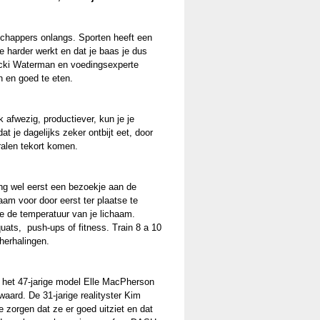
schappers onlangs. Sporten heeft een
 je harder werkt en dat je baas je dus
icki Waterman en voedingsexperte
en en goed te eten.
 afwezig, productiever, kun je je
t je dagelijks zeker ontbijt eet, door
ralen tekort komen.
ng wel eerst een bezoekje aan de
aam voor door eerst ter plaatse te
je de temperatuur van je lichaam.
uats, push-ups of fitness. Train 8 a 10
herhalingen.
at het 47-jarige model Elle MacPherson
 waard. De 31-jarige realityster Kim
 zorgen dat ze er goed uitziet en dat