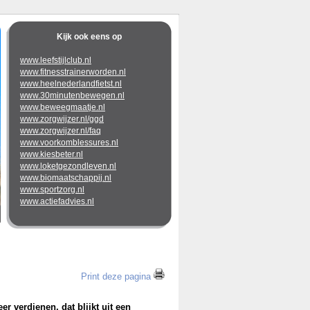
Kijk ook eens op
www.leefstijlclub.nl
www.fitnesstrainerworden.nl
www.heelnederlandfietst.nl
www.30minutenbewegen.nl
www.beweegmaatje.nl
www.zorgwijzer.nl/ggd
www.zorgwijzer.nl/faq
www.voorkomblessures.nl
www.kiesbeter.nl
www.loketgezondleven.nl
www.biomaatschappij.nl
www.sportzorg.nl
www.actiefadvies.nl
Print deze pagina
er verdienen, dat blijkt uit een