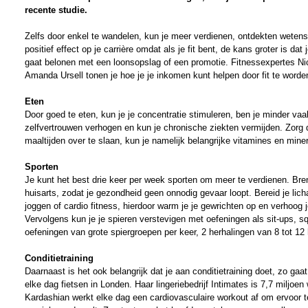
recente studie.
Zelfs door enkel te wandelen, kun je meer verdienen, ontdekten weten
positief effect op je carrière omdat als je fit bent, de kans groter is dat
gaat belonen met een loonsopslag of een promotie. Fitnessexpertes N
Amanda Ursell tonen je hoe je je inkomen kunt helpen door fit te word
Eten
Door goed te eten, kun je je concentratie stimuleren, ben je minder vaak
zelfvertrouwen verhogen en kun je chronische ziekten vermijden. Zorg da
maaltijden over te slaan, kun je namelijk belangrijke vitamines en mine
Sporten
Je kunt het best drie keer per week sporten om meer te verdienen. Bre
huisarts, zodat je gezondheid geen onnodig gevaar loopt. Bereid je lich
joggen of cardio fitness, hierdoor warm je je gewrichten op en verhoog 
Vervolgens kun je je spieren verstevigen met oefeningen als sit-ups, sq
oefeningen van grote spiergroepen per keer, 2 herhalingen van 8 tot 12 
Conditietraining
Daarnaast is het ook belangrijk dat je aan conditietraining doet, zo ga
elke dag fietsen in Londen. Haar lingeriebedrijf Intimates is 7,7 miljoen
Kardashian werkt elke dag een cardiovasculaire workout af om ervoor te