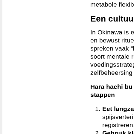
metabole flexibil
Een cultuu
In Okinawa is 
en bewust ritu
spreken vaak “h
soort mentale 
voedingsstrateg
zelfbeheersing
Hara hachi bu 
stappen
Eet langz
spijsverter
registreren
Gebruik kl