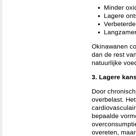
Minder oxi
Lagere ont
Verbeterde
Langzamere
Okinawanen co
dan de rest va
natuurlijke voe
3. Lagere kan
Door chronisch
overbelast. Het
cardiovasculair
bepaalde vorme
overconsumptie
overeten, maar