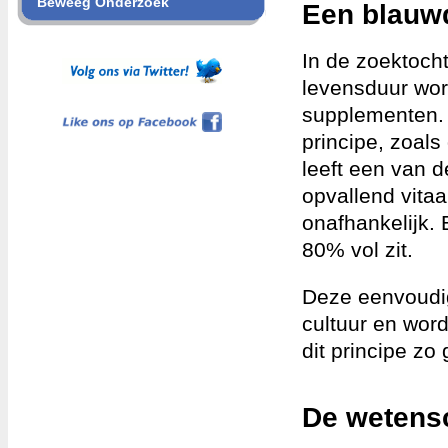
Beweeg Onderzoek
Een blauwdr
In de zoektoch
levensduur wor
Like ons op Facebook
supplementen. 
principe, zoal
leeft een van d
opvallend vitaa
onafhankelijk. 
80% vol zit.
Deze eenvoudig
cultuur en wor
dit principe zo
De wetensc