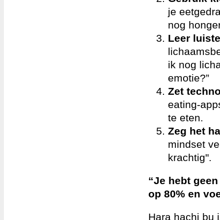
je eetgedra
nog honger
Leer luist
lichaamsbe
ik nog lich
emotie?”
Zet techno
eating-app
te eten.
Zeg het ha
mindset ve
krachtig".
“Je hebt geen 
op 80% en voe
Hara hachi bu i