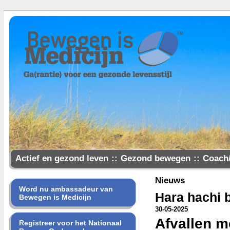
Actief en gezond leven
::
Gezond bewegen
::
Coach
Samen gezonder
Nieuws
Word nu ambassadeur van
Hara hachi b
Bewegen is Medicijn
30-05-2025
Afvallen me
Registreer voor het Nationaal