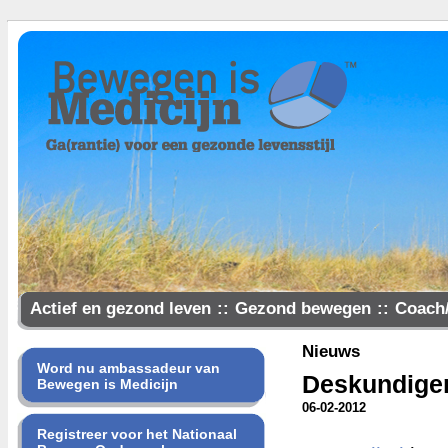
Actief en gezond leven
::
Gezond bewegen
::
Coach
Samen gezonder
Nieuws
Word nu ambassadeur van
Deskundigen 
Bewegen is Medicijn
06-02-2012
Registreer voor het Nationaal