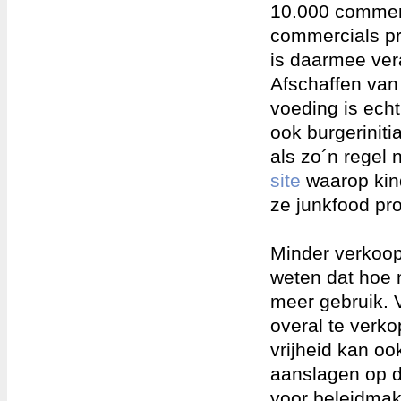
10.000 commerc
commercials pr
is daarmee ve
Afschaffen van
voeding is echt
ook burgerinit
als zo´n regel 
site
waarop kind
ze junkfood pr
Minder verkoop
weten dat hoe
meer gebruik. V
overal te verko
vrijheid kan oo
aanslagen op d
voor beleidmak