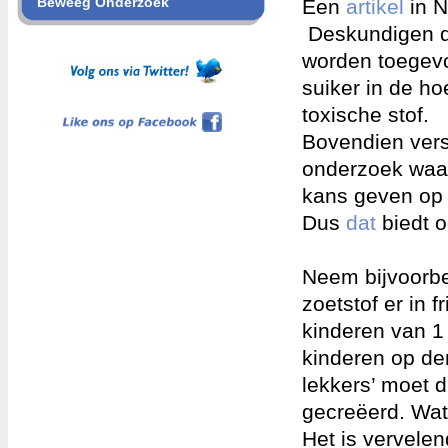
Beweeg Onderzoek
Een
artikel
in N
Deskundigen d
worden toegevoe
suiker in de h
Like ons op Facebook
toxische stof.
Bovendien ver
onderzoek waar
kans geven op
Dus
dat
biedt o
Neem bijvoorbe
zoetstof er in 
kinderen van 1 
kinderen op den
lekkers’ moet 
gecreëerd. Wate
Het is vervelen