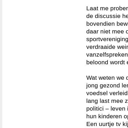
Laat me prober
de discussie he
bovendien bewe
daar niet mee 
sportvereniging
verdraaide wei
vanzelfspreken
beloond wordt 
Wat weten we d
jong gezond le
voedsel verlei
lang last mee 
politici – leve
hun kinderen o
Een uurtje tv k