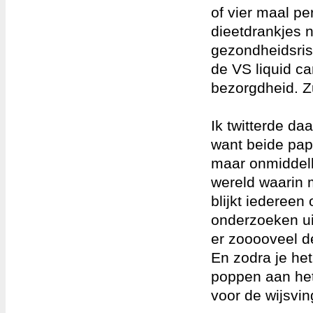
of vier maal pe
dieetdrankjes 
gezondheidsrisi
de VS liquid c
bezorgdheid. Z
Ik twitterde d
want beide pape
maar onmiddelli
wereld waarin 
blijkt iedereen
onderzoeken ui
er zooooveel d
En zodra je het
poppen aan het
voor de wijsvin