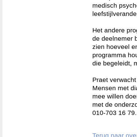
medisch psycho
leefstijlverande
Het andere pro
de deelnemer b
zien hoeveel e
programma hou
die begeleidt, m
Praet verwacht 
Mensen met dia
mee willen doe
met de onderz
010-703 16 79
Terug naar ove