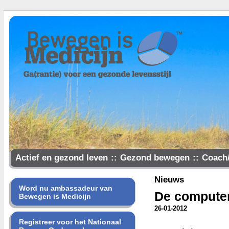
Actief en gezond leven
::
Gezond bewegen
::
Coach
Samen gezonder
Nieuws
Word nu ambassadeur van
De computer
Bewegen is Medicijn
26-01-2012
Registreer voor het Nationaal