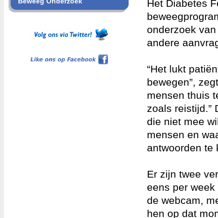
Beweeg Onderzoek
Het Diabetes F
beweegprogramm
onderzoek van 
andere aanvra
Like ons op Facebook
“Het lukt patië
bewegen”, zegt
mensen thuis t
zoals reistijd
die niet mee wi
mensen en waa
antwoorden te k
Er zijn twee v
eens per week 
de webcam, met
hen op dat mom