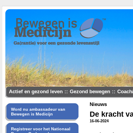
Actief en gezond leven
::
Gezond bewegen
::
Coach
Samen gezonder
Nieuws
Word nu ambassadeur van
De kracht va
Bewegen is Medicijn
16-06-2024
Registreer voor het Nationaal