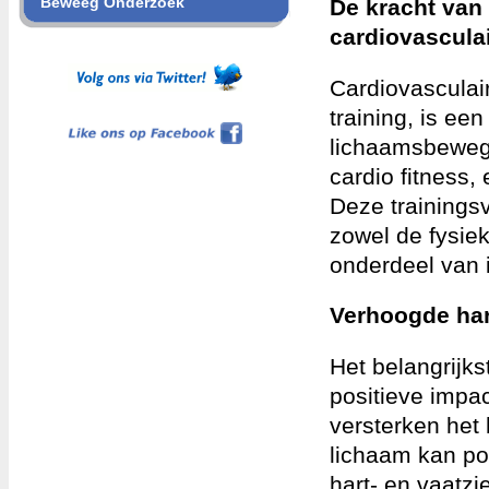
Beweeg Onderzoek
De kracht van
cardiovasculai
Cardiovasculair
training, is e
Like ons op Facebook
lichaamsbewegin
cardio fitness,
Deze trainings
zowel de fysie
onderdeel van i
Verhoogde ha
Het belangrijks
positieve impa
versterken het 
lichaam kan po
hart- en vaatzi