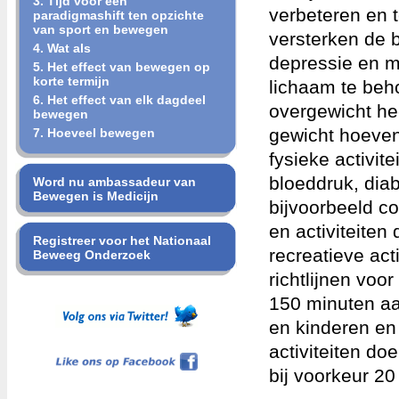
3. Tijd voor een
verbeteren en t
paradigmashift ten opzichte
van sport en bewegen
versterken de b
4. Wat als
depressie en m
5. Het effect van bewegen op
korte termijn
lichaam te beho
6. Het effect van elk dagdeel
overgewicht he
bewegen
gewicht hoeven 
7. Hoeveel bewegen
fysieke activit
bloeddruk, diab
Word nu ambassadeur van
Bewegen is Medicijn
bijvoorbeeld co
en activiteiten 
Registreer voor het Nationaal
recreatieve act
Beweeg Onderzoek
richtlijnen voo
150 minuten aa
en kinderen en
Like ons op Facebook
activiteiten do
bij voorkeur 20